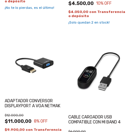
o depósito
$4.500,00
10
% OFF
¡No te lo pierdas, es el último!
$4.050,00
con
Transferencia
o depósito
¡Solo quedan
2
en stock!
ADAPTADOR CONVERSOR
DISPLAYPORT A VGA NETMAK
$12.000,00
CABLE CARGADOR USB
$11.000,00
8
% OFF
COMPATIBLE CON MI BAND 4
$9.900,00
con
Transferencia
$6.000,00