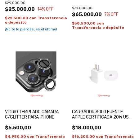
$29.000,00
INALAMBRICO S800 PLUS
$70.000,00
$25.000,00
14
% OFF
$65.000,00
7
% OFF
$22.500,00
con
Transferencia
o depósito
$58.500,00
con
Transferencia o depósito
¡No te lo pierdas, es el último!
VIDRIO TEMPLADO CAMARA
CARGADOR SOLO FUENTE
C/GLITTER PARA IPHONE
APPLE CERTIFICADA 20W USB-
C
$5.500,00
$18.000,00
$4.950,00
con
Transferencia
$16.200,00
con
Transferencia