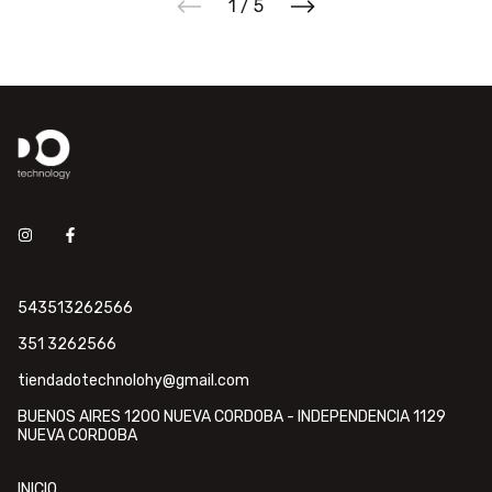
1
/
5
543513262566
351 3262566
tiendadotechnolohy@gmail.com
BUENOS AIRES 1200 NUEVA CORDOBA - INDEPENDENCIA 1129
NUEVA CORDOBA
INICIO