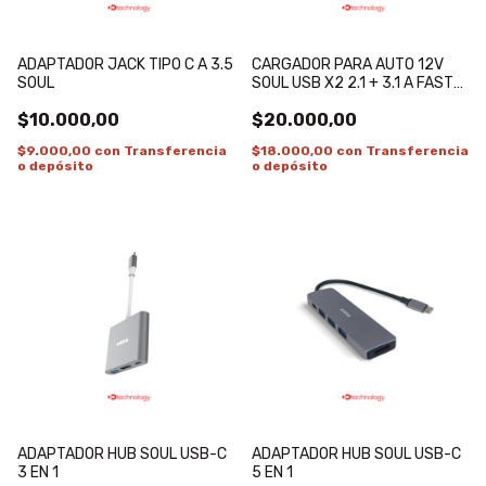
ADAPTADOR JACK TIPO C A 3.5
CARGADOR PARA AUTO 12V
SOUL
SOUL USB X2 2.1 + 3.1 A FAST
CON CABLE INCLUIDO MICRO
$10.000,00
$20.000,00
USB
$9.000,00
con
Transferencia
$18.000,00
con
Transferencia
o depósito
o depósito
ADAPTADOR HUB SOUL USB-C
ADAPTADOR HUB SOUL USB-C
3 EN 1
5 EN 1