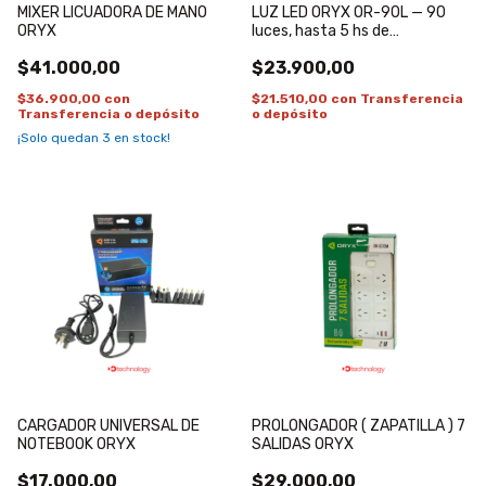
MIXER LICUADORA DE MANO
LUZ LED ORYX OR-90L — 90
ORYX
luces, hasta 5 hs de
iluminación continua
$41.000,00
$23.900,00
$36.900,00
con
$21.510,00
con
Transferencia
Transferencia o depósito
o depósito
¡Solo quedan
3
en stock!
CARGADOR UNIVERSAL DE
PROLONGADOR ( ZAPATILLA ) 7
NOTEBOOK ORYX
SALIDAS ORYX
$17.000,00
$29.000,00